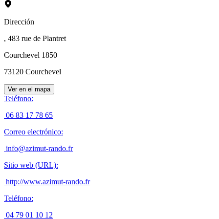
Dirección
, 483 rue de Plantret
Courchevel 1850
73120
Courchevel
Ver en el mapa
Teléfono
:
06 83 17 78 65
Correo electrónico
:
info@azimut-rando.fr
Sitio web (URL)
:
http://www.azimut-rando.fr
Teléfono
:
04 79 01 10 12