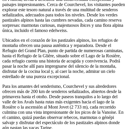
paisajes impresionantes. Cerca de Courchevel, los visitantes pueden
explorar este tesoro natural a través de una multitud de senderos
señalizados, adecuados para todos los niveles. Desde los verdes
pastizales alpinos hasta las cumbres nevadas, cada camino reserva
sorpresas: marmotas curiosas, majestuosos íbices y una flora alpina
única, incluido el famoso edelweiss.
Ubicados en el corazón de los pastizales alpinos, los refugios de
montaña ofrecen una pausa auténtica y reparadora. Desde el
Refugio del Grand Plan, punto de partida de numerosas caminatas,
hasta el Refugio de la Glière, situado sobre el Lago de la Rosière,
cada refugio cuenta una historia de acogida y convivencia. Podrá
pasar la noche allí para impregnarse del silencio de la montaña,
disfrutar de la cocina local y, al caer la noche, admirar un cielo
estrellado de una pureza excepcional.
Para los amantes del senderismo, Courchevel y sus alrededores
ofrecen más de 200 km de senderos señalizados, abiertos desde la
primavera hasta el otoño. Desde paseos tranquilos a lo largo del
valle de los Avals hasta rutas más exigentes hacia el lago de la
Rosière o la ascensión al Mont Jovet (2 733 m), cada recorrido
culmina con una vista impresionante de los picos de la Vanoise. En
el camino, quizá puedas observar rebecos, marmotas o génépi
salvaje y disfrutar del espectáculo de los pastizales alpinos donde
aún pastan las vacas Tarine.