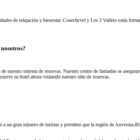
vidades de relajación y bienestar. Courchevel y Les 3 Vallées estás form
 nosotros?
 de nuestro sistema de reservas. Nuestro centro de llamadas se asegura
serve su hotel ahora visitando nuestro sitio de reservas.
año a un gran número de turistas y permiten que la región de Auvernia-