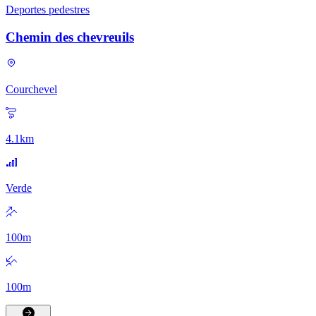
Deportes pedestres
Chemin des chevreuils
Courchevel
4.1
km
Verde
100
m
100
m