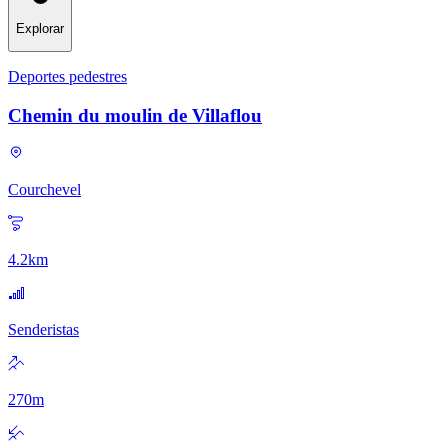
Explorar
Deportes pedestres
Chemin du moulin de Villaflou
Courchevel
4.2
km
Senderistas
270
m