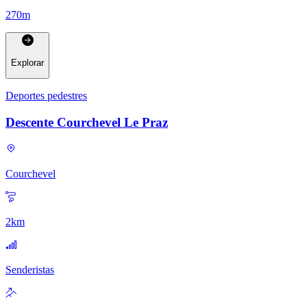
270
m
Explorar
Deportes pedestres
Descente Courchevel Le Praz
Courchevel
2
km
Senderistas