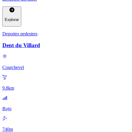
Explorar
Deportes pedestres
Dent du Villard
Courchevel
9.8
km
Rojo
740
m