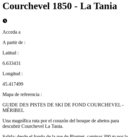
Courchevel 1850 - La Tania
Acceda a
A partir de
:
Latitud
:
6.633431
Longitud
:
45.417499
Mapa de referencia
:
GUIDE DES PISTES DE SKI DE FOND COURCHEVEL -
MÉRIBEL
Una magnífica ruta por el corazón del bosque de abetos para
descubrir Courchevel La Tania.
Salida: desde el fondo de la rue de Plantret, caminar 300 m por la