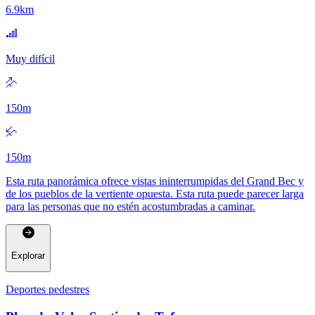
6.9
km
Muy difícil
150
m
150
m
Esta ruta panorámica ofrece vistas ininterrumpidas del Grand Bec y
de los pueblos de la vertiente opuesta. Esta ruta puede parecer larga
para las personas que no estén acostumbradas a caminar.
Explorar
Deportes pedestres