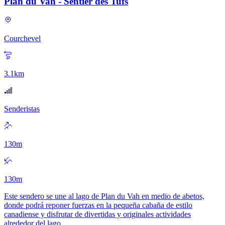
Plan du Vah - Sentier des Tufs
Courchevel
3.1
km
Senderistas
130
m
130
m
Este sendero se une al lago de Plan du Vah en medio de abetos,
donde podrá reponer fuerzas en la pequeña cabaña de estilo
canadiense y disfrutar de divertidas y originales actividades
alrededor del lago.