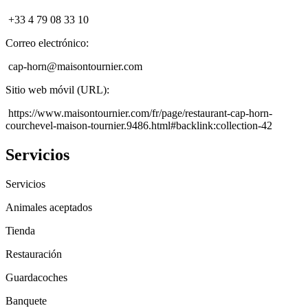
+33 4 79 08 33 10
Correo electrónico
:
cap-horn@maisontournier.com
Sitio web móvil (URL)
:
https://www.maisontournier.com/fr/page/restaurant-cap-horn-
courchevel-maison-tournier.9486.html#backlink:collection-42
Servicios
Servicios
Animales aceptados
Tienda
Restauración
Guardacoches
Banquete