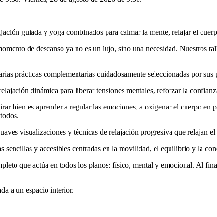
lajación guiada y yoga combinados para calmar la mente, relajar el cuerpo
ento de descanso ya no es un lujo, sino una necesidad. Nuestros talle
varias prácticas complementarias cuidadosamente seleccionadas por sus 
 y relajación dinámica para liberar tensiones mentales, reforzar la conf
irar bien es aprender a regular las emociones, a oxigenar el cuerpo en p
 todos.
 a suaves visualizaciones y técnicas de relajación progresiva que relaja
encillas y accesibles centradas en la movilidad, el equilibrio y la cone
leto que actúa en todos los planos: físico, mental y emocional. Al final 
da a un espacio interior.