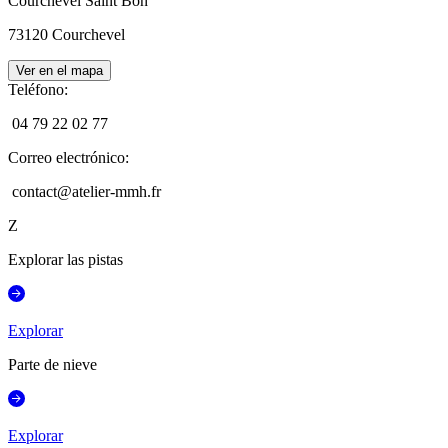
Courchevel Saint Bon
73120
Courchevel
Ver en el mapa
Teléfono
:
04 79 22 02 77
Correo electrónico
:
contact@atelier-mmh.fr
Z
Explorar las pistas
Explorar
Parte de nieve
Explorar