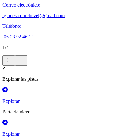
Correo electrónico
:
guides.courchevel@gmail.com
Teléfono
:
06 23 92 46 12
1
/
4
Z
Explorar las pistas
Explorar
Parte de nieve
Explorar