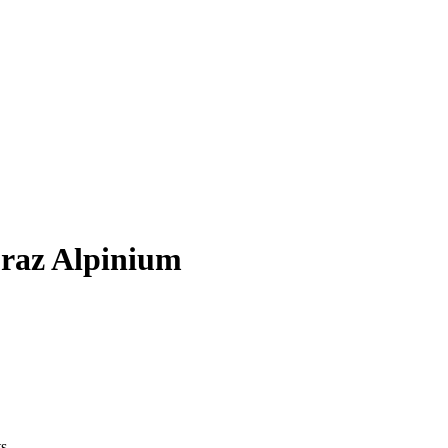
Praz Alpinium
s.