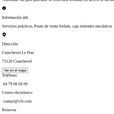
Información útil
Servicios prácticos
,
Punto de venta forfaits, caja remontes mecánicos
Dirección
Courchevel Le Praz
73120
Courchevel
Ver en el mapa
Teléfono
:
04 79 08 04 09
Correo electrónico
:
contact@s3v.com
Reservar