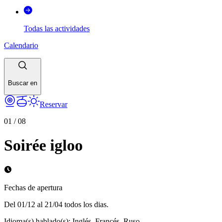
Todas las actividades
Calendario
Buscar en
Reservar
01
/
08
Soirée igloo
Fechas de apertura
Del 01/12 al 21/04 todos los dias.
Idioma(s) hablado(s)
:
Inglés, Francés, Ruso