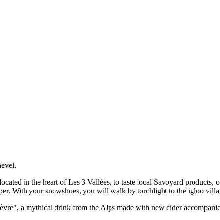
hevel.
ocated in the heart of Les 3 Vallées, to taste local Savoyard products
pper. With your snowshoes, you will walk by torchlight to the igloo vil
f "Chèvre", a mythical drink from the Alps made with new cider accompan