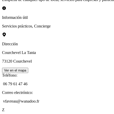
Información útil
Servicios prácticos
,
Concierge
Dirección
Courchevel La Tania
73120
Courchevel
Ver en el mapa
Teléfono
:
06 79 61 47 46
Correo electrónico
:
vfavreau@wanadoo.fr
Z