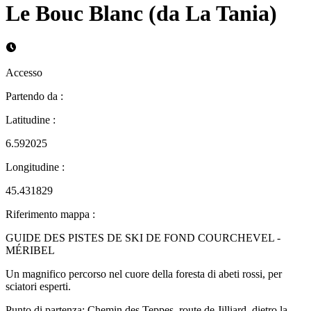
Le Bouc Blanc (da La Tania)
Accesso
Partendo da
:
Latitudine
:
6.592025
Longitudine
:
45.431829
Riferimento mappa
:
GUIDE DES PISTES DE SKI DE FOND COURCHEVEL -
MÉRIBEL
Un magnifico percorso nel cuore della foresta di abeti rossi, per
sciatori esperti.
Punto di partenza: Chemin des Teppes, route de Jilliard, dietro la