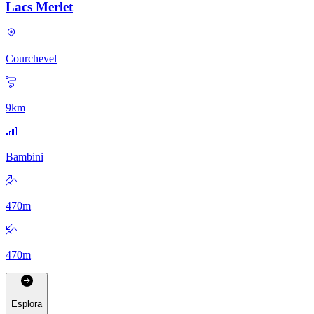
Lacs Merlet
Courchevel
9
km
Bambini
470
m
470
m
Esplora