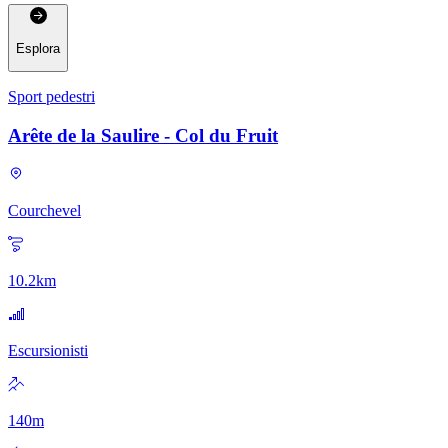
Esplora
Sport pedestri
Arête de la Saulire - Col du Fruit
Courchevel
10.2
km
Escursionisti
140
m