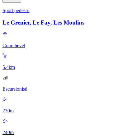
Sport pedestri
Le Grenier, Le Fay, Les Moulins
Courchevel
5.4
km
Escursionisti
230
m
240
m