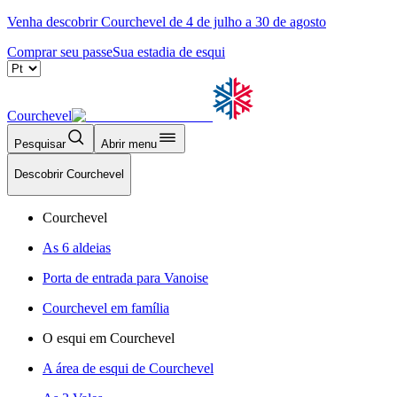
Venha descobrir Courchevel de 4 de julho a 30 de agosto
Comprar seu passe
Sua estadia de esqui
Courchevel
Pesquisar
Abrir menu
Descobrir Courchevel
Courchevel
As 6 aldeias
Porta de entrada para Vanoise
Courchevel em família
O esqui em Courchevel
A área de esqui de Courchevel