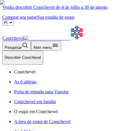
Venha descobrir Courchevel de 4 de julho a 30 de agosto
Comprar seu passe
Sua estadia de esqui
Courchevel
Pesquisar
Abrir menu
Descobrir Courchevel
Courchevel
As 6 aldeias
Porta de entrada para Vanoise
Courchevel em família
O esqui em Courchevel
A área de esqui de Courchevel