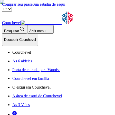
Comprar seu passe
Sua estadia de esqui
Courchevel
Pesquisar
Abrir menu
Descobrir Courchevel
Courchevel
As 6 aldeias
Porta de entrada para Vanoise
Courchevel em família
O esqui em Courchevel
A área de esqui de Courchevel
As 3 Vales