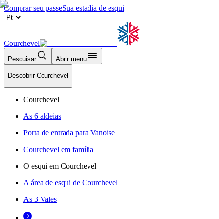
Comprar seu passe
Sua estadia de esqui
Courchevel
Pesquisar
Abrir menu
Descobrir Courchevel
Courchevel
As 6 aldeias
Porta de entrada para Vanoise
Courchevel em família
O esqui em Courchevel
A área de esqui de Courchevel
As 3 Vales