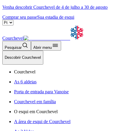
Venha descobrir Courchevel de 4 de julho a 30 de agosto
Comprar seu passe
Sua estadia de esqui
Courchevel
Pesquisar
Abrir menu
Descobrir Courchevel
Courchevel
As 6 aldeias
Porta de entrada para Vanoise
Courchevel em família
O esqui em Courchevel
A área de esqui de Courchevel