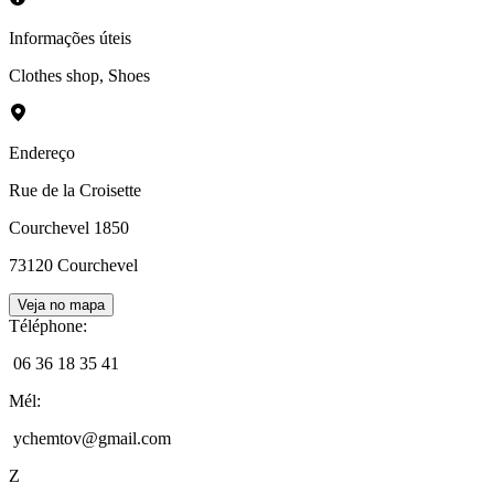
Informações úteis
Clothes shop
,
Shoes
Endereço
Rue de la Croisette
Courchevel 1850
73120
Courchevel
Veja no mapa
Téléphone
:
06 36 18 35 41
Mél
:
ychemtov@gmail.com
Z