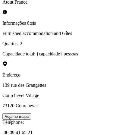
Atout France
Informações úteis
Furnished accommodation and Gîtes
Quartos
:
2
Capacidade total: {capacidade} pessoas
Endereço
139 rue des Grangettes
Courchevel Village
73120
Courchevel
Veja no mapa
Téléphone
:
06 09 41 65 21