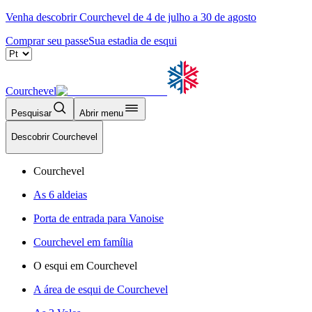
Venha descobrir Courchevel de 4 de julho a 30 de agosto
Comprar seu passe
Sua estadia de esqui
Courchevel
Pesquisar
Abrir menu
Descobrir Courchevel
Courchevel
As 6 aldeias
Porta de entrada para Vanoise
Courchevel em família
O esqui em Courchevel
A área de esqui de Courchevel