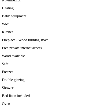
No-smoking
Heating
Baby equipment
Wi-fi
Kitchen
Fireplace / Wood burning stove
Free private internet access
Wood available
Safe
Freezer
Double glazing
Shower
Bed linen included
Oven