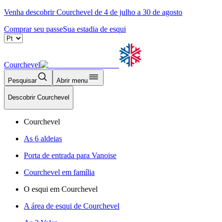
Venha descobrir Courchevel de 4 de julho a 30 de agosto
Comprar seu passe
Sua estadia de esqui
Courchevel
Pesquisar
Abrir menu
Descobrir Courchevel
Courchevel
As 6 aldeias
Porta de entrada para Vanoise
Courchevel em família
O esqui em Courchevel
A área de esqui de Courchevel