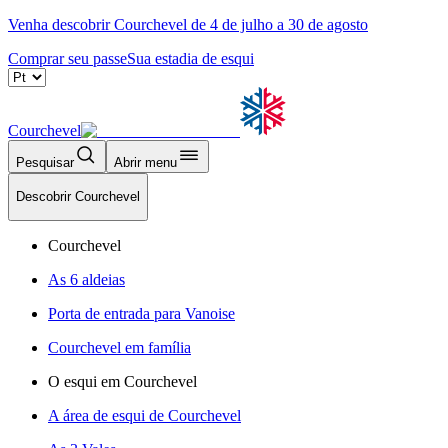
Venha descobrir Courchevel de 4 de julho a 30 de agosto
Comprar seu passe
Sua estadia de esqui
Courchevel
Pesquisar
Abrir menu
Descobrir Courchevel
Courchevel
As 6 aldeias
Porta de entrada para Vanoise
Courchevel em família
O esqui em Courchevel
A área de esqui de Courchevel