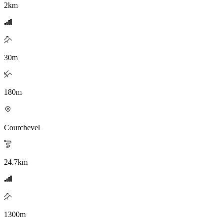
2
km
30
m
180
m
Courchevel
24.7
km
1300
m