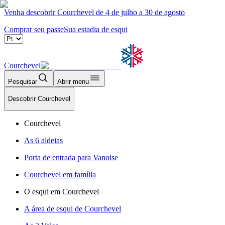
Venha descobrir Courchevel de 4 de julho a 30 de agosto
Comprar seu passe
Sua estadia de esqui
Courchevel
Pesquisar
Abrir menu
Descobrir Courchevel
Courchevel
As 6 aldeias
Porta de entrada para Vanoise
Courchevel em família
O esqui em Courchevel
A área de esqui de Courchevel