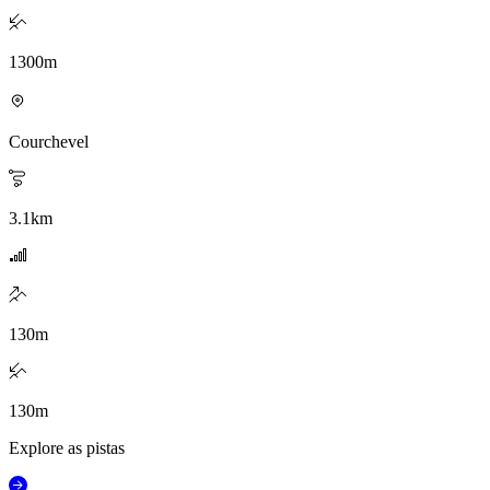
1300
m
Courchevel
3.1
km
130
m
130
m
Explore as pistas