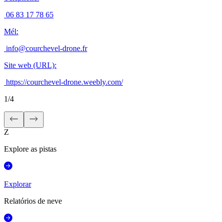
06 83 17 78 65
Mél
:
info@courchevel-drone.fr
Site web (URL)
:
https://courchevel-drone.weebly.com/
1
/
4
Z
Explore as pistas
Explorar
Relatórios de neve