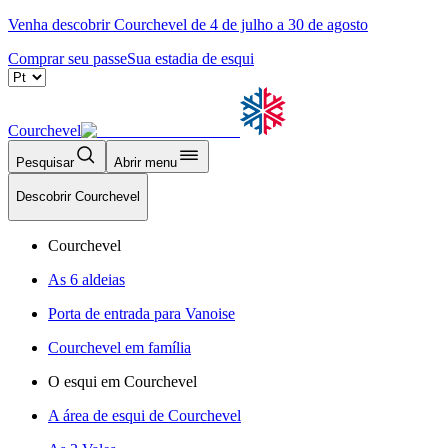
Venha descobrir Courchevel de 4 de julho a 30 de agosto
Comprar seu passe
Sua estadia de esqui
Courchevel
Pesquisar
Abrir menu
Descobrir Courchevel
Courchevel
As 6 aldeias
Porta de entrada para Vanoise
Courchevel em família
O esqui em Courchevel
A área de esqui de Courchevel