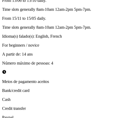
From 15/06 to 15/10 daily.
Time slots generally 8am-10am 12am-2pm 5pm-7pm.
From 15/11 to 15/05 daily.
Time slots generally 8am-10am 12am-2pm 5pm-7pm.
Idioma(s) falado(s)
:
English, French
For beginners / novice
A partir de
:
14
ans
Número máximo de pessoas
:
4
Meios de pagamento aceitos
Bank/credit card
Cash
Credit transfer
Paypal