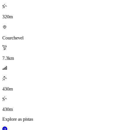
320
m
Courchevel
7.3
km
430
m
430
m
Explore as pistas