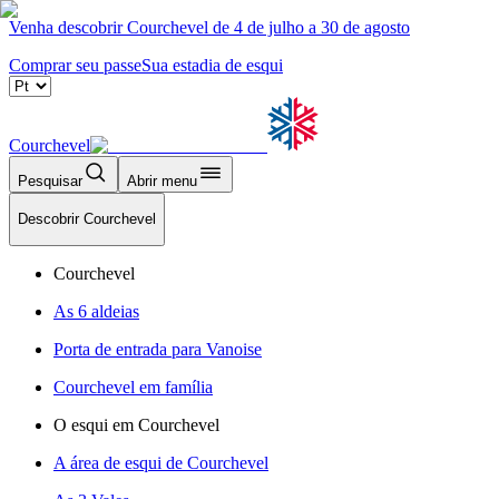
Venha descobrir Courchevel de 4 de julho a 30 de agosto
Comprar seu passe
Sua estadia de esqui
Courchevel
Pesquisar
Abrir menu
Descobrir Courchevel
Courchevel
As 6 aldeias
Porta de entrada para Vanoise
Courchevel em família
O esqui em Courchevel
A área de esqui de Courchevel