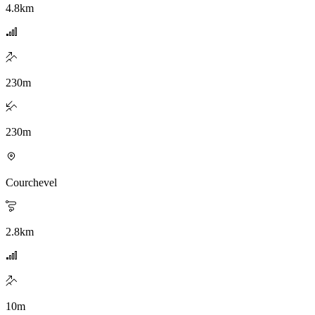
4.8
km
230
m
230
m
Courchevel
2.8
km
10
m