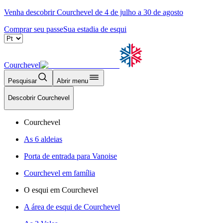
Venha descobrir Courchevel de 4 de julho a 30 de agosto
Comprar seu passe
Sua estadia de esqui
Courchevel
Pesquisar
Abrir menu
Descobrir Courchevel
Courchevel
As 6 aldeias
Porta de entrada para Vanoise
Courchevel em família
O esqui em Courchevel
A área de esqui de Courchevel