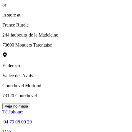
or
in store at :
France Rurale
244 faubourg de la Madeleine
73600 Moutiers Tarentaise
Endereço
Vallée des Avals
Courchevel Moriond
73120
Courchevel
Veja no mapa
Téléphone
:
04 79 08 00 29
Mél
: