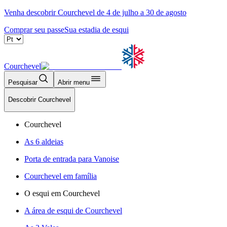
Venha descobrir Courchevel de 4 de julho a 30 de agosto
Comprar seu passe
Sua estadia de esqui
Courchevel
Pesquisar
Abrir menu
Descobrir Courchevel
Courchevel
As 6 aldeias
Porta de entrada para Vanoise
Courchevel em família
O esqui em Courchevel
A área de esqui de Courchevel