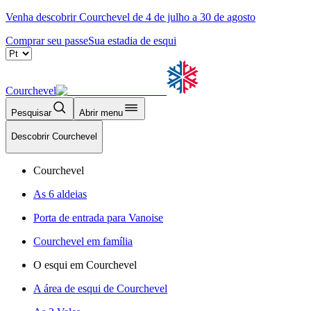
Venha descobrir Courchevel de 4 de julho a 30 de agosto
Comprar seu passe
Sua estadia de esqui
Courchevel
Pesquisar
Abrir menu
Descobrir Courchevel
Courchevel
As 6 aldeias
Porta de entrada para Vanoise
Courchevel em família
O esqui em Courchevel
A área de esqui de Courchevel