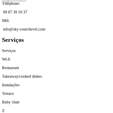
Téléphone
:
09 67 39 10 37
Mél
:
info@sky-courchevel.com
Serviços
Serviços
Wi-fi
Restaurant
Takeaway/cooked dishes
Instalações
Terrace
Baby chair
Z