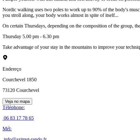
Nordic walking uses two poles to work up to 90% of the body's muscle
you stroll along, your body works almost in spite of itself...
On certain Thursdays, depending on the composition of the group, the
Thursday 5.00 pm - 6.30 pm
Take advantage of your stay in the mountains to improve your techniq
Endereço
Courchevel 1850
73120
Courchevel
Veja no mapa
Téléphone
:
06 83 17 78 65
Mél
:
info@azimut-rando.fr