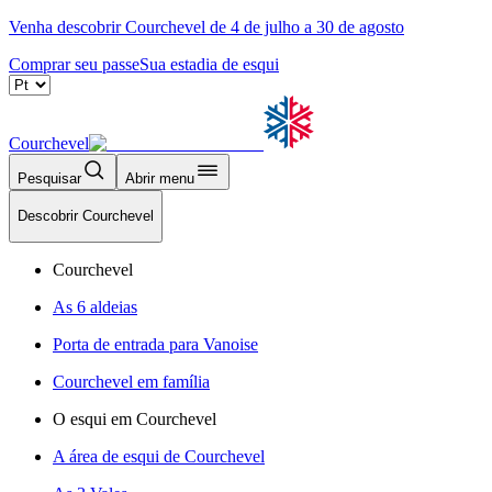
Venha descobrir Courchevel de 4 de julho a 30 de agosto
Comprar seu passe
Sua estadia de esqui
Courchevel
Pesquisar
Abrir menu
Descobrir Courchevel
Courchevel
As 6 aldeias
Porta de entrada para Vanoise
Courchevel em família
O esqui em Courchevel
A área de esqui de Courchevel