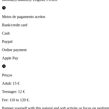
Meios de pagamento aceitos
Bank/credit card
Cash
Paypal
Online payment
Apple Pay
Preços
Adult: 15 €
Teenager: 12 €
Fee: 110 to 120 €.
Pamper yourself with this natural and soft activity or focus on perfo