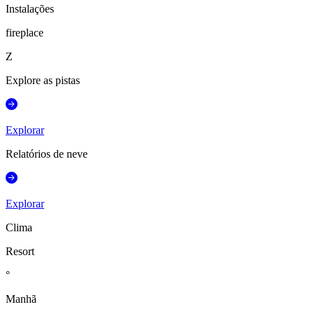
Instalações
fireplace
Z
Explore as pistas
Explorar
Relatórios de neve
Explorar
Clima
Resort
°
Manhã