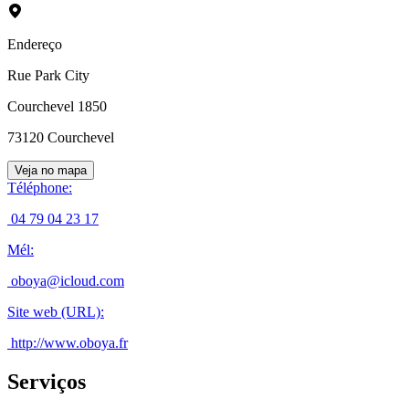
Endereço
Rue Park City
Courchevel 1850
73120
Courchevel
Veja no mapa
Téléphone
:
04 79 04 23 17
Mél
:
oboya@icloud.com
Site web (URL)
:
http://www.oboya.fr
Serviços