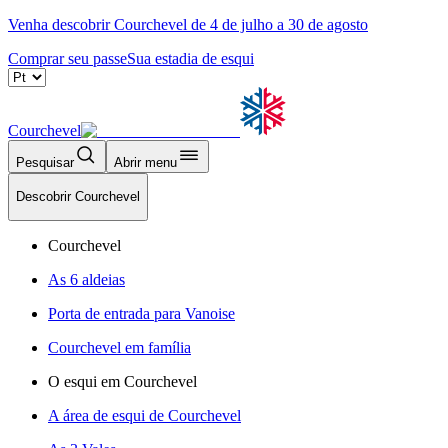
Venha descobrir Courchevel de 4 de julho a 30 de agosto
Comprar seu passe
Sua estadia de esqui
Courchevel
Pesquisar
Abrir menu
Descobrir Courchevel
Courchevel
As 6 aldeias
Porta de entrada para Vanoise
Courchevel em família
O esqui em Courchevel
A área de esqui de Courchevel