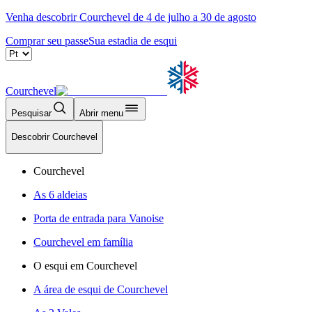
Venha descobrir Courchevel de 4 de julho a 30 de agosto
Comprar seu passe
Sua estadia de esqui
Courchevel
Pesquisar
Abrir menu
Descobrir Courchevel
Courchevel
As 6 aldeias
Porta de entrada para Vanoise
Courchevel em família
O esqui em Courchevel
A área de esqui de Courchevel