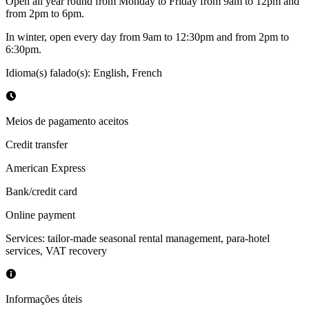
Open all year round from Monday to Friday from 9am to 12pm and
from 2pm to 6pm.
In winter, open every day from 9am to 12:30pm and from 2pm to
6:30pm.
Idioma(s) falado(s)
:
English, French
Meios de pagamento aceitos
Credit transfer
American Express
Bank/credit card
Online payment
Services: tailor-made seasonal rental management, para-hotel
services, VAT recovery
Informações úteis