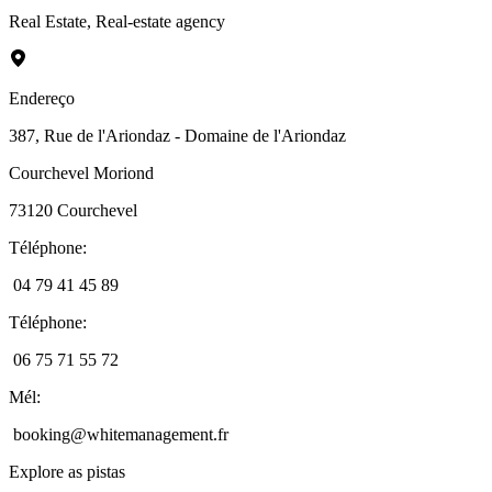
Real Estate
,
Real-estate agency
Endereço
387, Rue de l'Ariondaz - Domaine de l'Ariondaz
Courchevel Moriond
73120
Courchevel
Téléphone
:
04 79 41 45 89
Téléphone
:
06 75 71 55 72
Mél
:
booking@whitemanagement.fr
Explore as pistas