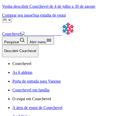
Venha descobrir Courchevel de 4 de julho a 30 de agosto
Comprar seu passe
Sua estadia de esqui
Courchevel
Pesquisar
Abrir menu
Descobrir Courchevel
Courchevel
As 6 aldeias
Porta de entrada para Vanoise
Courchevel em família
O esqui em Courchevel
A área de esqui de Courchevel