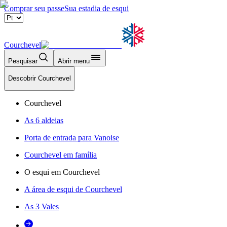
Comprar seu passe
Sua estadia de esqui
Courchevel
Pesquisar
Abrir menu
Descobrir Courchevel
Courchevel
As 6 aldeias
Porta de entrada para Vanoise
Courchevel em família
O esqui em Courchevel
A área de esqui de Courchevel
As 3 Vales