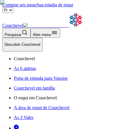
Comprar seu passe
Sua estadia de esqui
Courchevel
Pesquisar
Abrir menu
Descobrir Courchevel
Courchevel
As 6 aldeias
Porta de entrada para Vanoise
Courchevel em família
O esqui em Courchevel
A área de esqui de Courchevel
As 3 Vales