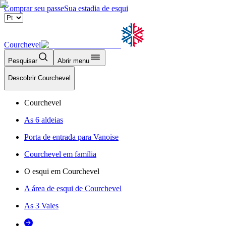
Comprar seu passe
Sua estadia de esqui
Courchevel
Pesquisar
Abrir menu
Descobrir Courchevel
Courchevel
As 6 aldeias
Porta de entrada para Vanoise
Courchevel em família
O esqui em Courchevel
A área de esqui de Courchevel
As 3 Vales