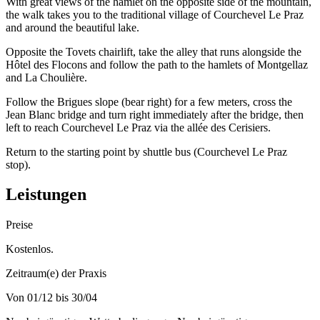
With great views of the hamlet on the opposite side of the mountain,
the walk takes you to the traditional village of Courchevel Le Praz
and around the beautiful lake.
Opposite the Tovets chairlift, take the alley that runs alongside the
Hôtel des Flocons and follow the path to the hamlets of Montgellaz
and La Choulière.
Follow the Brigues slope (bear right) for a few meters, cross the
Jean Blanc bridge and turn right immediately after the bridge, then
left to reach Courchevel Le Praz via the allée des Cerisiers.
Return to the starting point by shuttle bus (Courchevel Le Praz
stop).
Leistungen
Preise
Kostenlos.
Zeitraum(e) der Praxis
Von 01/12 bis 30/04