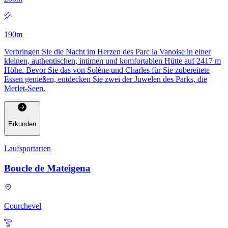
190
m
Verbringen Sie die Nacht im Herzen des Parc la Vanoise in einer
kleinen, authentischen, intimen und komfortablen Hütte auf 2417 m
Höhe. Bevor Sie das von Solène und Charles für Sie zubereitete
Essen genießen, entdecken Sie zwei der Juwelen des Parks, die
Merlet-Seen.
Erkunden
Laufsportarten
Boucle de Mateigena
Courchevel