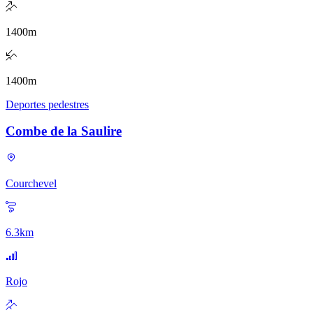
1400
m
1400
m
Deportes pedestres
Combe de la Saulire
Courchevel
6.3
km
Rojo